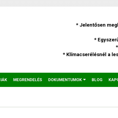
* Jelentősen megk
* Egyszer
* Klímacserélésnél a le
IÁK
MEGRENDELÉS
DOKUMENTUMOK
BLOG
KAP