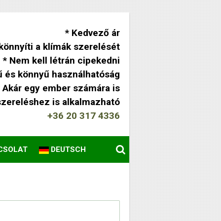
* Kedvező ár
önnyíti a klímák szerelését
* Nem kell létrán cipekedni
ű és könnyű használhatóság
* Akár egy ember számára is
szereléshez is alkalmazható
+36 20 317 4336
CSOLAT
DEUTSCH