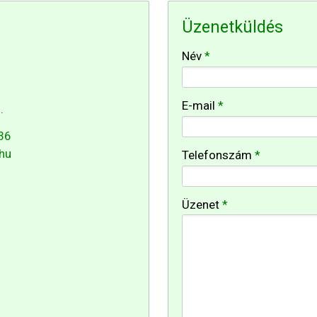
Üzenetküldés
-
Név
*
-
E-mail
*
.
36
-
hu
Telefonszám
*
-
Üzenet
*
-
-
-