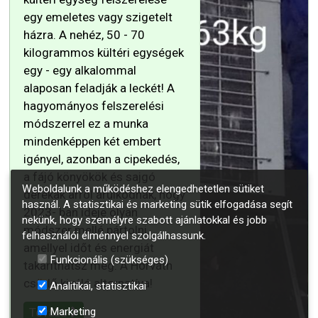
egy emeletes vagy szigetelt
házra. A nehéz, 50 - 70
kilogrammos kültéri egységek
egy - egy alkalommal
alaposan feladják a leckét! A
hagyományos felszerelési
módszerrel ez a munka
mindenképpen két embert
igényel, azonban a cipekedés,
a fájó könyökök és sajgó
Weboldalunk a működéshez elengedhetetlen sütiket
derekak arról árulkodnak, hogy
használ. A statisztikai és marketing sütik elfogadása segít
2023- ban ideje olyan
nekünk, hogy személyre szabott ajánlatokkal és jobb
módszer mellé pártolni,
felhasználói élménnyel szolgálhassunk.
amellyel időt és energiát
Funkcionális (szükséges)
takaríthatsz meg. A Horváth
csörlő kiváló alternatíva!
Analitikai, statisztikai
Tovább
Marketing