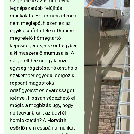
szigetelése az elmúlt évek
legnépszerűbb felújítási
munkálata. Ez természetesen
nem meglepő, hiszen ez az
egyik alapfeltétele otthonunk
megfelelő hőmegtartó
képességének, viszont egyben
a klímaszerelő mumusa is! A
szigetelt házra egy klíma
egység rögzítése, főként, ha a
szakember egyedül dolgozik
roppant magasfokú
odafigyelést és óvatosságot
igényel. Hogyan végezhető el
mégis a megbízás úgy, hogy
ne tegyünk kárt az ügyfél
homlokzatán? A
Horváth
csörlő
nem csupán a munkát