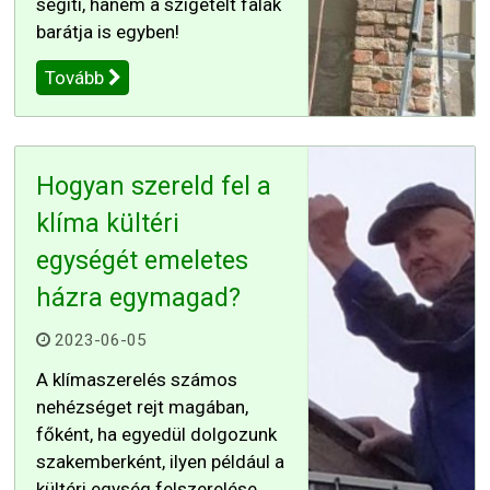
segíti, hanem a szigetelt falak
barátja is egyben!
Tovább
Hogyan szereld fel a
klíma kültéri
egységét emeletes
házra egymagad?
2023-06-05
A klímaszerelés számos
nehézséget rejt magában,
főként, ha egyedül dolgozunk
szakemberként, ilyen például a
kültéri egység felszerelése