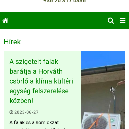
+36 20 317 4336
Hírek
A szigetelt falak
barátja a Horváth
csörlő a klíma kültéri
egység felszerelése
közben!
2023-06-27
A falak és a homlokzat